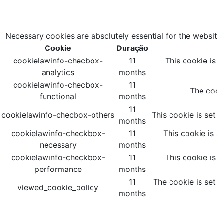
Necessary cookies are absolutely essential for the websit
Cookie
Duração
cookielawinfo-checbox-
11
This cookie i
analytics
months
cookielawinfo-checbox-
11
The coo
functional
months
11
cookielawinfo-checbox-others
This cookie is se
months
cookielawinfo-checkbox-
11
This cookie is
necessary
months
cookielawinfo-checkbox-
11
This cookie i
performance
months
11
The cookie is set
viewed_cookie_policy
months