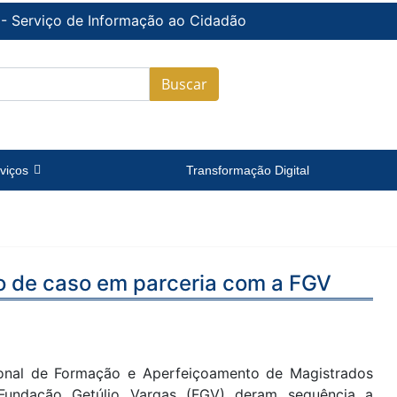
 - Serviço de Informação ao Cidadão
Buscar
viços
Transformação Digital
do de caso em parceria com a FGV
onal de Formação e Aperfeiçoamento de Magistrados
Fundação Getúlio Vargas (FGV) deram sequência a