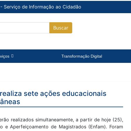
 - Serviço de Informação ao Cidadão
Buscar
viços
Transformação Digital
realiza sete ações educacionais
tâneas
rão realizados simultaneamente, a partir de hoje (25),
ção e Aperfeiçoamento de Magistrados (Enfam). Foram