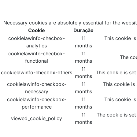
Necessary cookies are absolutely essential for the websit
Cookie
Duração
cookielawinfo-checbox-
11
This cookie i
analytics
months
cookielawinfo-checbox-
11
The coo
functional
months
11
cookielawinfo-checbox-others
This cookie is se
months
cookielawinfo-checkbox-
11
This cookie is
necessary
months
cookielawinfo-checkbox-
11
This cookie i
performance
months
11
The cookie is set
viewed_cookie_policy
months