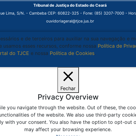
Tribunal de Justiça do Estado do Ceará
que Lima, S/N. - Cambeba CEP: 60822-325 - Fone: (85) 3207-7000 - Horá
ouvidoriageral@tjce.jus.br
cessários e de terceiros para auxiliar na sua navegação e 
que usamos esses recursos, conforme nossa
Política de Priv
rtal do TJCE
e nossa
Política de Cookies
.
Ciente
Fechar
Privacy Overview
le you navigate through the website. Out of these, the coo
unctionalities of the website. We also use third-party coo
ly with your consent. You also have the option to opt-out 
may affect your browsing experience.