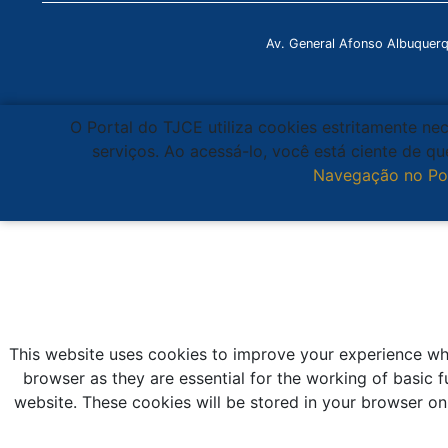
Av. General Afonso Albuquer
O Portal do TJCE utiliza cookies estritamente ne
serviços. Ao acessá-lo, você está ciente de 
Navegação no Po
This website uses cookies to improve your experience whi
browser as they are essential for the working of basic f
website. These cookies will be stored in your browser on