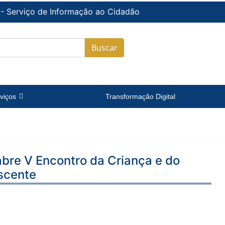
 - Serviço de Informação ao Cidadão
Buscar
viços
Transformação Digital
bre V Encontro da Criança e do
scente