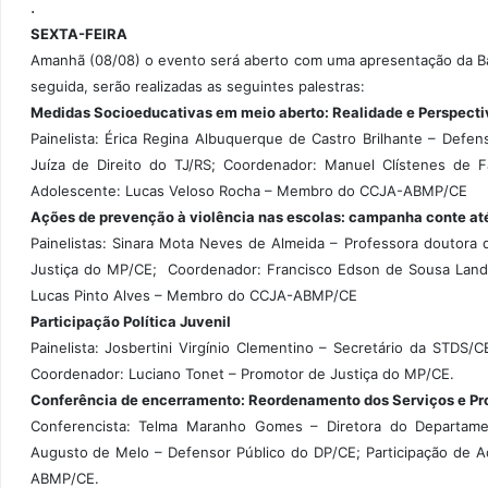
.
SEXTA-FEIRA
Amanhã (08/08) o evento será aberto com uma apresentação da B
seguida, serão realizadas as seguintes palestras:
Medidas Socioeducativas em meio aberto: Realidade e Perspectiv
Painelista: Érica Regina Albuquerque de Castro Brilhante – Defen
Juíza de Direito do TJ/RS; Coordenador: Manuel Clístenes de F
Adolescente: Lucas Veloso Rocha – Membro do CCJA-ABMP/CE
Ações de prevenção à violência nas escolas: campanha conte at
Painelistas: Sinara Mota Neves de Almeida – Professora doutora 
Justiça do MP/CE; Coordenador: Francisco Edson de Sousa Landi
Lucas Pinto Alves – Membro do CCJA-ABMP/CE
Participação Política Juvenil
Painelista: Josbertini Virgínio Clementino – Secretário da STD
Coordenador: Luciano Tonet – Promotor de Justiça do MP/CE.
Conferência de encerramento: Reordenamento dos Serviços e Pro
Conferencista: Telma Maranho Gomes – Diretora do Departame
Augusto de Melo – Defensor Público do DP/CE; Participação de
ABMP/CE.