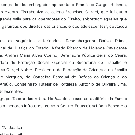
esença do desembargador aposentado Francisco Gurgel Holanda,
do evento. “Parabenizo ao colega Francisco Gurgel, que foi quem
grande valia para os operadores do Direito, sobretudo aqueles que
e garantias dos direitos das crianças e dos adolescentes”, destacou
 as seguintes autoridades: Desembargador Darival Primo,
unal de Justiça do Estado; Alfredo Ricardo de Holanda Cavalcante
a; Andrea Maria Alves Coelho, Defensora Pública Geral do Ceará;
dora de Proteção Social Especial da Secretaria do Trabalho e
ima Gurgel Nobre, Presidente da Fundação da Criança e da Família
dney Marques, do Conselho Estadual de Defesa da Criança e do
raújo, Conselheiro Tutelar de Fortaleza; Antonio de Oliveira Lima,
dolescentes.
grupo Tapera das Artes. No
hall
de acesso ao auditório da Esmec
gam menores infratores, como o Centro Educacional Dom Bosco e o
 “A Justiça
tiça juvenil