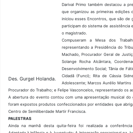
Darival Primo também destacou a pr
que organizou as primeiras edições 
iniciou esses Encontros, que são de 
participam do sistema de assistência 
o magistrado.
Compuseram a Mesa dos Trabalhos
representando a Presidência do Trib
Machado, Procurador Geral de Justiç
Solange Rocha Alcântara, Coordena
Desenvolvimento Social; Tânia de Fát
Cidadã (Funci); Rita de Cássia Si
Des. Gurgel Holanda.
Adolescente; Marcos Aurélio Martins A
Procurador do Trabalho; e Felipe Vasconcelos, representando os a
A abertura do evento contou com uma apresentação musical do 
foram expostos produtos confeccionados por entidades que abri
Centro de Semiliberdade Martir Francisca.
PALESTRAS
Ainda na manhã desta quita-feira foi realizada a conferência
Adaptada à Infância e à Juventude: A Integração operacional na Jus