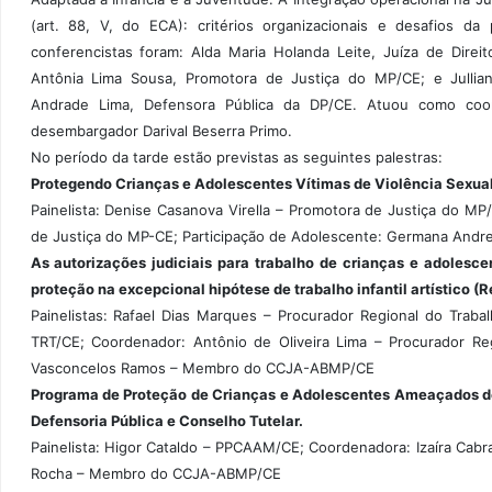
(art. 88, V, do ECA): critérios organizacionais e desafios da p
conferencistas foram: Alda Maria Holanda Leite, Juíza de Direit
Antônia Lima Sousa, Promotora de Justiça do MP/CE; e Jullia
Andrade Lima, Defensora Pública da DP/CE. Atuou como coo
desembargador Darival Beserra Primo.
No período da tarde estão previstas as seguintes palestras:
Protegendo Crianças e Adolescentes Vítimas de Violência Sexual:
Painelista: Denise Casanova Virella – Promotora de Justiça do M
de Justiça do MP-CE; Participação de Adolescente: Germana And
As autorizações judiciais para trabalho de crianças e adoles
proteção na excepcional hipótese de trabalho infantil artístic
Painelistas: Rafael Dias Marques – Procurador Regional do Tr
TRT/CE; Coordenador: Antônio de Oliveira Lima – Procurador Re
Vasconcelos Ramos – Membro do CCJA-ABMP/CE
Programa de Proteção de Crianças e Adolescentes Ameaçados de M
Defensoria Pública e Conselho Tutelar.
Painelista: Higor Cataldo – PPCAAM/CE; Coordenadora: Izaíra Cabra
Rocha – Membro do CCJA-ABMP/CE