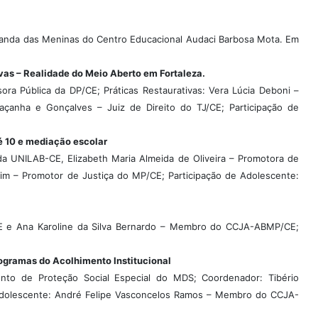
anda das Meninas do Centro Educacional Audaci Barbosa Mota. Em
as – Realidade do Meio Aberto em Fortaleza.
sora Pública da DP/CE; Práticas Restaurativas: Vera Lúcia Deboni –
açanha e Gonçalves – Juiz de Direito do TJ/CE; Participação de
é 10 e mediação escolar
da UNILAB-CE, Elizabeth Maria Almeida de Oliveira – Promotora de
m – Promotor de Justiça do MP/CE; Participação de Adolescente:
S/CE e Ana Karoline da Silva Bernardo – Membro do CCJA-ABMP/CE;
gramas do Acolhimento Institucional
nto de Proteção Social Especial do MDS; Coordenador: Tibério
 Adolescente: André Felipe Vasconcelos Ramos – Membro do CCJA-