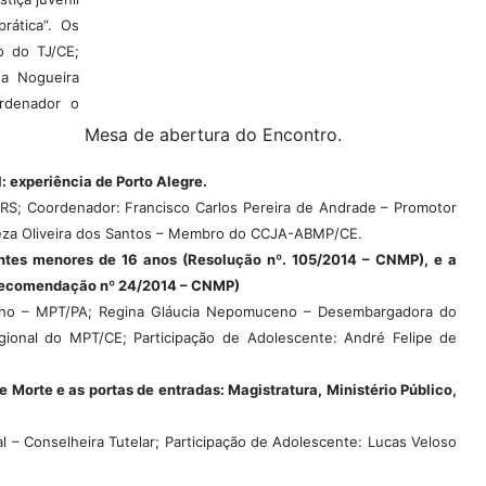
rática”. Os
o do TJ/CE;
na Nogueira
rdenador o
Mesa de abertura do Encontro.
 experiência de Porto Alegre.
P/RS; Coordenador: Francisco Carlos Pereira de Andrade – Promotor
reza Oliveira dos Santos – Membro do CCJA-ABMP/CE.
centes menores de 16 anos (Resolução nº. 105/2014 – CNMP), e a
o (Recomendação nº 24/2014 – CNMP)
abalho – MPT/PA; Regina Gláucia Nepomuceno – Desembargadora do
gional do MPT/CE; Participação de Adolescente: André Felipe de
orte e as portas de entradas: Magistratura, Ministério Público,
l – Conselheira Tutelar; Participação de Adolescente: Lucas Veloso