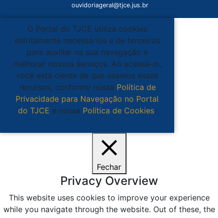
ouvidoriageral@tjce.jus.br
O Portal do TJCE utiliza cookies
estritamente necessários e de terceiros
para auxiliar na sua navegação e
melhorar nossos serviços. Ao acessá-lo,
você está ciente de que usamos esses
recursos, conforme nossa
Política de
Privacidade para Navegação no Portal
do TJCE
e nossa
Política de Cookies
.
Ciente
Fechar
Privacy Overview
This website uses cookies to improve your experience
while you navigate through the website. Out of these, the