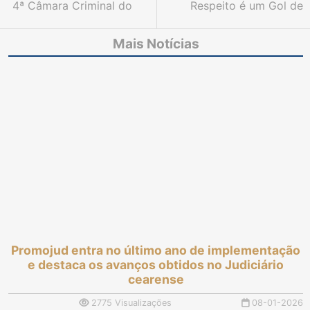
4ª Câmara Criminal do
Respeito é um Gol de
TJCE julga 2.412
Placa: TJCE lança
processos em cinco
campanha de combate
Mais Notícias
meses de atuação
à violência contra a
mulher no futebol
cearense
Promojud entra no último ano de implementação
e destaca os avanços obtidos no Judiciário
cearense
2775 Visualizações
08-01-2026