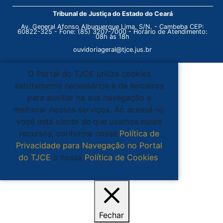
Tribunal de Justiça do Estado do Ceará
Av. General Afonso Albuquerque Lima, S/N. - Cambeba CEP:
60822-325 - Fone: (85) 3207-7000 - Horário de Atendimento:
08h às 18h
ouvidoriageral@tjce.jus.br
O Portal do TJCE utiliza cookies
estritamente necessários e de terceiros
para auxiliar na sua navegação e
melhorar nossos serviços. Ao acessá-lo,
você está ciente de que usamos esses
recursos, conforme nossa
Política de
Privacidade para Navegação no Portal
do TJCE
e nossa
Política de Cookies
.
Ciente
Fechar