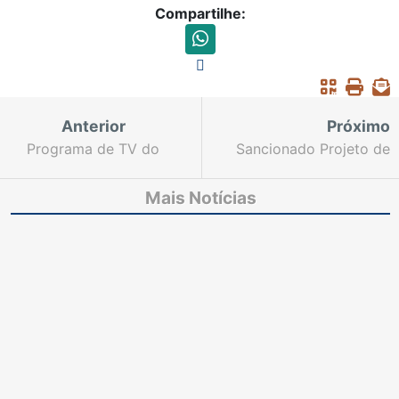
Compartilhe:
Anterior
Próximo
Programa de TV do
Sancionado Projeto de
Judiciário traz
Lei do TJCE que amplia
curiosidades, tira
serviços gratuitos em
Mais Notícias
dúvidas e explica
cartórios do Estado
procedimentos sobre
Tribunal do Júri