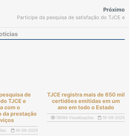
Próximo
Participe da pesquisa de satisfação do TJCE e
contribua com o aprimoramento da prestação de
serviços
otícias
 pesquisa de
TJCE registra mais de 650 mil
 do TJCE e
certidões emitidas em um
ua com o
ano em todo o Estado
 da prestação
19094 Visualizações
16-09-2025
rviços
ões
16-09-2025