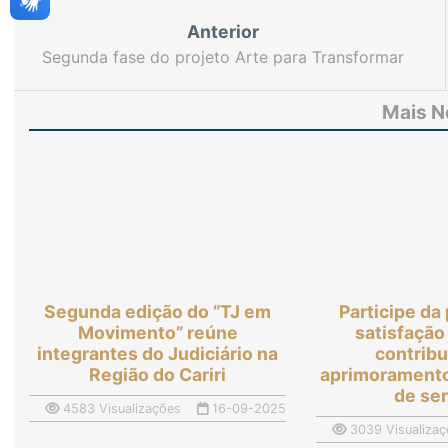
Anterior
Segunda fase do projeto Arte para Transformar
terá oficinas literárias e concurso de redação
Mais N
Segunda edição do “TJ em
Participe da
Movimento” reúne
satisfação
integrantes do Judiciário na
contrib
Região do Cariri
aprimoramento
de se
4583 Visualizações
16-09-2025
3039 Visualizaç