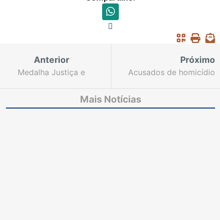
Anterior
Próximo
Medalha Justiça e
Acusados de homicídio
Cidadania é concedida
são condenados e
ao presidente do TJCE
penas somam mais de
Mais Notícias
88 anos de prisão