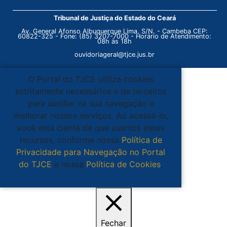
Tribunal de Justiça do Estado do Ceará
Av. General Afonso Albuquerque Lima, S/N. - Cambeba CEP:
60822-325 - Fone: (85) 3207-7000 - Horário de Atendimento:
08h às 18h
ouvidoriageral@tjce.jus.br
O Portal do TJCE utiliza cookies
estritamente necessários e de terceiros
para auxiliar na sua navegação e
melhorar nossos serviços. Ao acessá-lo,
você está ciente de que usamos esses
recursos, conforme nossa
Política de
Privacidade para Navegação no Portal
do TJCE
e nossa
Política de Cookies
.
Ciente
Fechar