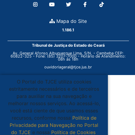
Mapa do Site
1.186.1
Tribunal de Justiça do Estado do Ceará
Av. General Afonso Albuquerque Lima, S/N. - Cambeba CEP:
60822-325 - Fone: (85) 3207-7000 - Horário de Atendimento:
08h às 18h
ouvidoriageral@tjce.jus.br
O Portal do TJCE utiliza cookies
estritamente necessários e de terceiros
para auxiliar na sua navegação e
melhorar nossos serviços. Ao acessá-lo,
você está ciente de que usamos esses
recursos, conforme nossa
Política de
Privacidade para Navegação no Portal
do TJCE
e nossa
Política de Cookies
.