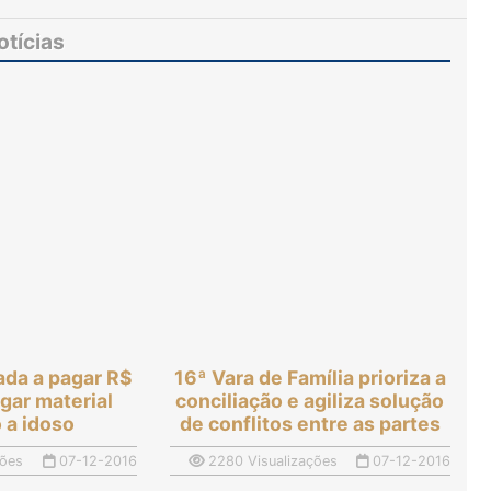
artesanato feito por reeducandos
otícias
ada a pagar R$
16ª Vara de Família prioriza a
egar material
conciliação e agiliza solução
o a idoso
de conflitos entre as partes
ções
07-12-2016
2280 Visualizações
07-12-2016