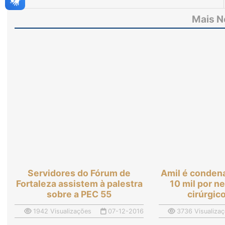
material cirúrgico a idoso
Mais N
Servidores do Fórum de
Amil é conden
Fortaleza assistem à palestra
10 mil por n
sobre a PEC 55
cirúrgic
1942 Visualizações
07-12-2016
3736 Visualiza