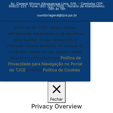
Av. General Afonso Albuquerque Lima, S/N. - Cambeba CEP:
60822-325 - Fone: (85) 3207-7000 - Horário de Atendimento:
08h às 18h
ouvidoriageral@tjce.jus.br
O Portal do TJCE utiliza cookies
estritamente necessários e de terceiros
para auxiliar na sua navegação e
melhorar nossos serviços. Ao acessá-lo,
você está ciente de que usamos esses
recursos, conforme nossa
Política de
Privacidade para Navegação no Portal
do TJCE
e nossa
Política de Cookies
.
Ciente
Fechar
Privacy Overview