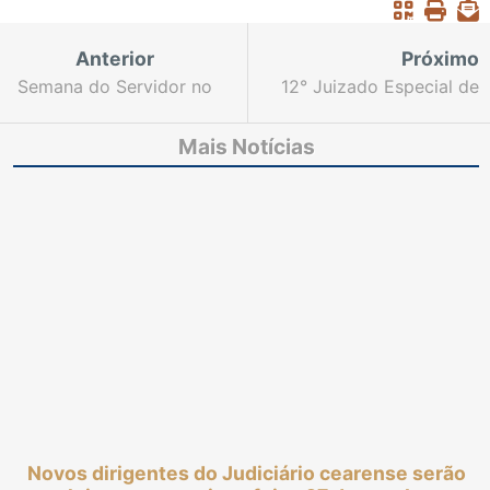
Anterior
Próximo
Semana do Servidor no
12° Juizado Especial de
Judiciário: público lota
Fortaleza realiza
Esmec para assistir à
atendimento remoto
Mais Notícias
palestra sobre “As
nos dias 27 e 28 de
Cinco Áreas da Vida”
outubro
Novos dirigentes do Judiciário cearense serão