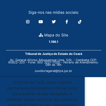
Siga-nos nas mídias sociais:
Mapa do Site
1.186.1
Tribunal de Justiça do Estado do Ceará
Av. General Afonso Albuquerque Lima, S/N. - Cambeba CEP:
60822-325 - Fone: (85) 3207-7000 - Horário de Atendimento:
08h às 18h
ouvidoriageral@tjce.jus.br
O Portal do TJCE utiliza cookies
estritamente necessários e de terceiros
para auxiliar na sua navegação e
melhorar nossos serviços. Ao acessá-lo,
você está ciente de que usamos esses