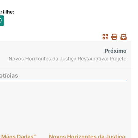
tilhe:
Próximo
Novos Horizontes da Justiça Restaurativa: Projeto
Custódia Restaurativa faz da liberdade a chance
de um recomeço
otícias
e Mãos Dadas”
Novos Horizontes da Justiça