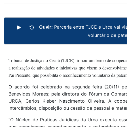
Ouvir:
Parceria entre TJCE e Urca vai v
voluntário de pat
Tribunal de Justiça do Ceará (TJCE) firmou um termo de cooper
a realização de atividades e iniciativas que visem o desenvolvime
Pai Presente, que possibilita o reconhecimento voluntário da pate
O acordo foi celebrado na segunda-feira (20/11) p
Benevides Moraes; pela diretora do Fórum da Comarca 
URCA, Carlos Kleber Nascimento Oliveira. A coope
intercâmbios, disposição ou cessão de pessoal e mater
“O Núcleo de Praticas Jurídicas da Urca executa es
que reconheçam, espontaneamente, a paternidade que l