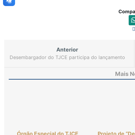
Compar
Anterior
Desembargador do TJCE participa do lançamento
do livro “Agenda Brasileira - Racismo” com artigo
sobre o assunto
Mais N
Órgão Especial do TJCE
Projeto de “D