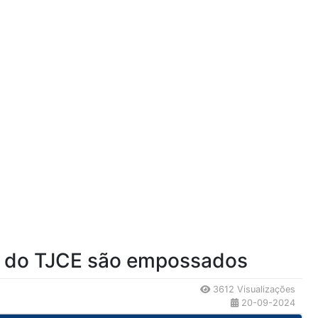
os do TJCE são empossados
3612 Visualizações
20-09-2024