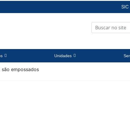
SIC
os
Unidades
Ser
CE são empossados