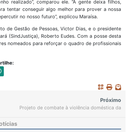
ho realizado”, comparou ele. “A gente deixa filhos,
ra tentar conseguir algo melhor para prover a nossa
percutir no nosso futuro”, explicou Maraísa.
to de Gestão de Pessoas, Victor Dias, e o presidente
eará (SindJustiça), Roberto Eudes. Com a posse desta
res nomeados para reforçar o quadro de profissionais
tilhe:
Próximo
Projeto de combate à violência doméstica da
Justiça do Ceará é reconhecido pelo CNJ como
iniciativa de sucesso
otícias