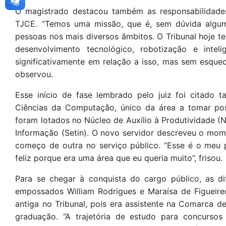
O magistrado destacou também as responsabilidades
TJCE. “Temos uma missão, que é, sem dúvida alguma, 
pessoas nos mais diversos âmbitos. O Tribunal hoje
desenvolvimento tecnológico, robotização e inteli
significativamente em relação a isso, mas sem esque
observou.
Esse início de fase lembrado pelo juiz foi citado t
Ciências da Computação, único da área a tomar pos
foram lotados no Núcleo de Auxílio à Produtividade (N
Informação (Setin). O novo servidor descreveu o mom
começo de outra no serviço público. “Esse é o meu p
feliz porque era uma área que eu queria muito”, frisou.
Para se chegar à conquista do cargo público, as 
empossados William Rodrigues e Maraísa de Figueired
antiga no Tribunal, pois era assistente na Comarca d
graduação. “A trajetória de estudo para concursos 