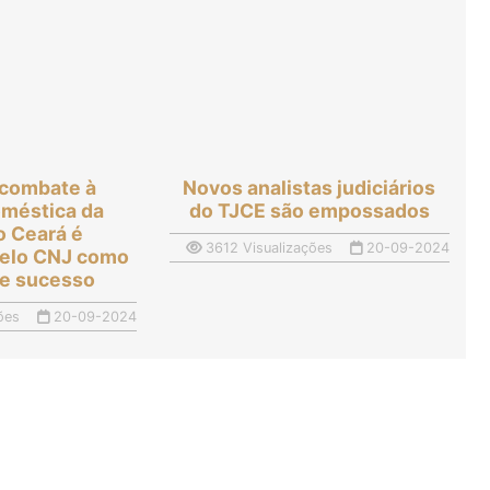
 combate à
Novos analistas judiciários
oméstica da
do TJCE são empossados
o Ceará é
3612 Visualizações
20-09-2024
pelo CNJ como
 de sucesso
ões
20-09-2024