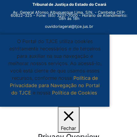
Tribunal de Justiça do Estado do Ceará
Av. General Afonso Albuquerque Lima, S/N. - Cambeba CEP:
60822-325 - Fone: (85) 3207-7000 - Horário de Atendimento:
08h às 18h
ouvidoriageral@tjce.jus.br
O Portal do TJCE utiliza cookies
estritamente necessários e de terceiros
para auxiliar na sua navegação e
melhorar nossos serviços. Ao acessá-lo,
você está ciente de que usamos esses
recursos, conforme nossa
Política de
Privacidade para Navegação no Portal
do TJCE
e nossa
Política de Cookies
.
Ciente
Fechar
Privacy Overview