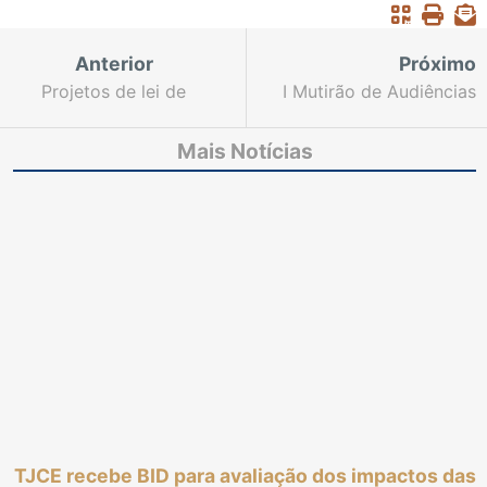
Anterior
Próximo
Projetos de lei de
I Mutirão de Audiências
iniciativa do TJCE
do Projeto Cejusc 60+
começam a tramitar na
abre portas para
Mais Notícias
Assembleia Legislativa
dignidade e escuta da
do Estado
pessoa idosa
TJCE recebe BID para avaliação dos impactos das