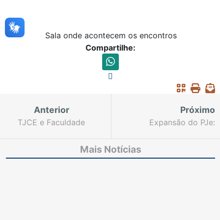
Sala onde acontecem os encontros
Compartilhe:
Anterior
Próximo
TJCE e Faculdade
Expansão do PJe:
Luciano Feijão assinam
Desembargadores das
Termo de Cooperação
Câmaras de Direito
Mais Notícias
Técnica para ampliar
Privado participam de
ações de Justiça
capacitação
Restaurativa em Sobral