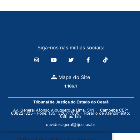
Siga-nos nas mídias sociais:
Mapa do Site
1.186.1
Tribunal de Justiça do Estado do Ceará
Av. General Afonso Albuquerque Lima, S/N. - Cambeba CEP:
60822-325 - Fone: (85) 3207-7000 - Horário de Atendimento:
08h às 18h
ouvidoriageral@tjce.jus.br
O Portal do TJCE utiliza cookies