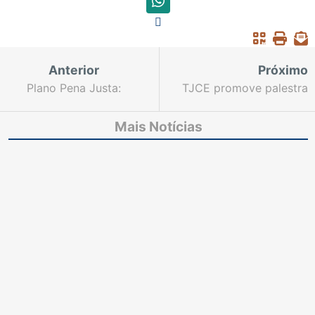
Anterior
Próximo
Plano Pena Justa:
TJCE promove palestra
reunião
sobre masculinidades e
interinstitucional
o uso das redes sociais
Mais Notícias
discute reintegração
por crianças e
social de egressos
adolescentes
prisionais