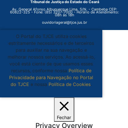
Tribunal de Justiça do Estado do Ceará
Av. General Afonso Albuquerque Lima, S/N. - Cambeba CEP:
60822-325 - Fone: (85) 3207-7000 - Horário de Atendimento:
08h às 18h
ouvidoriageral@tjce.jus.br
O Portal do TJCE utiliza cookies
estritamente necessários e de terceiros
para auxiliar na sua navegação e
melhorar nossos serviços. Ao acessá-lo,
você está ciente de que usamos esses
recursos, conforme nossa
Política de
Privacidade para Navegação no Portal
do TJCE
e nossa
Política de Cookies
.
Ciente
Fechar
Privacy Overview