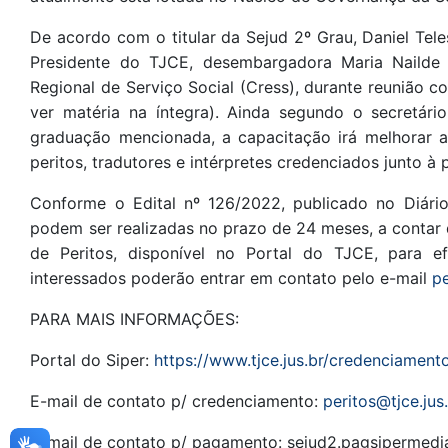
De acordo com o titular da Sejud 2º Grau, Daniel Te
Presidente do TJCE, desembargadora Maria Nailde 
Regional de Serviço Social (Cress), durante reunião c
ver matéria na íntegra). Ainda segundo o secretári
graduação mencionada, a capacitação irá melhorar a 
peritos, tradutores e intérpretes credenciados junto à 
Conforme o Edital nº 126/2022, publicado no Diário
podem ser realizadas no prazo de 24 meses, a contar
de Peritos, disponível no Portal do TJCE, para 
interessados poderão entrar em contato pelo e-mail
pe
PARA MAIS INFORMAÇÕES:
Portal do Siper:
https://www.tjce.jus.br/credenciamento
E-mail de contato p/ credenciamento:
peritos@tjce.jus
E-mail de contato p/ pagamento: sejud2.pagsipermedia