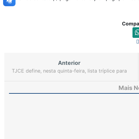
Compar
Anterior
TJCE define, nesta quinta-feira, lista tríplice para
jurista suplente do TRE-CE
Mais N