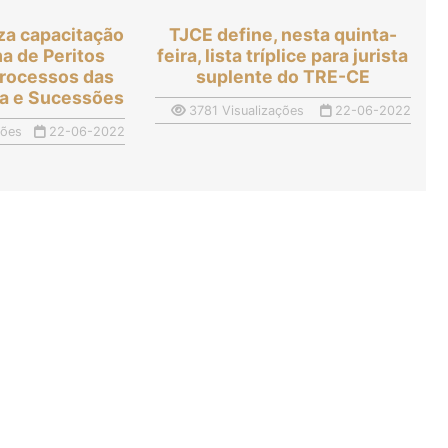
iza capacitação
TJCE define, nesta quinta-
a de Peritos
feira, lista tríplice para jurista
 processos das
suplente do TRE-CE
ia e Sucessões
3781 Visualizações
22-06-2022
ções
22-06-2022