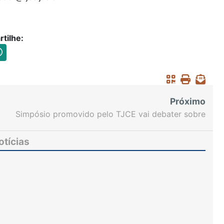
tilhe:
Próximo
Simpósio promovido pelo TJCE vai debater sobre
Inteligência Artificial durante dois dias na Escola
da Magistratura
otícias