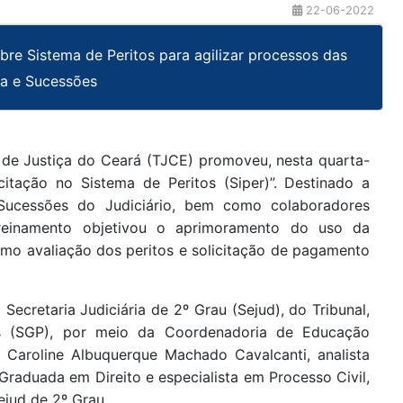
22-06-2022
obre Sistema de Peritos para agilizar processos das
ia e Sucessões
al de Justiça do Ceará (TJCE) promoveu, nesta quarta-
citação no Sistema de Peritos (Siper)”. Destinado a
 Sucessões do Judiciário, bem como colaboradores
treinamento objetivou o aprimoramento do uso da
omo avaliação dos peritos e solicitação de pagamento
Secretaria Judiciária de 2º Grau (Sejud), do Tribunal,
s (SGP), por meio da Coordenadoria de Educação
 Caroline Albuquerque Machado Cavalcanti, analista
 Graduada em Direito e especialista em Processo Civil,
jud de 2º Grau.