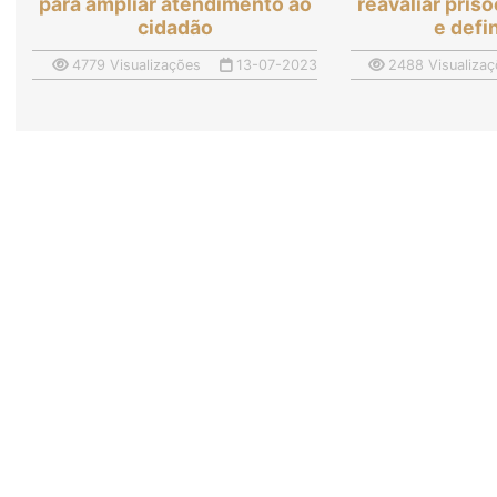
para ampliar atendimento ao
reavaliar pris
cidadão
e defi
4779 Visualizações
13-07-2023
2488 Visualizaç