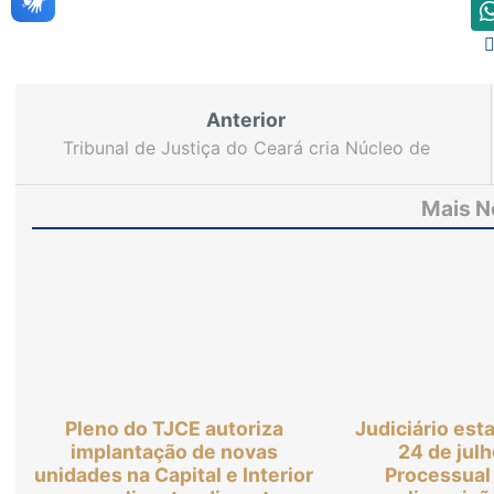
Anterior
Tribunal de Justiça do Ceará cria Núcleo de
Justiça 4.0 (DPVAT) e a 4ª Turma Recursal dos
Juizados Especiais para agilizar serviços do
Mais N
Judiciário
Pleno do TJCE autoriza
Judiciário esta
implantação de novas
24 de jul
unidades na Capital e Interior
Processual