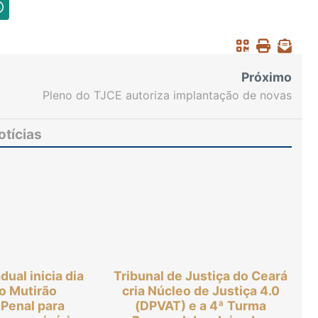
Próximo
Pleno do TJCE autoriza implantação de novas
unidades na Capital e Interior para ampliar
atendimento ao cidadão
otícias
dual inicia dia
Tribunal de Justiça do Ceará
ho Mutirão
cria Núcleo de Justiça 4.0
 Penal para
(DPVAT) e a 4ª Turma