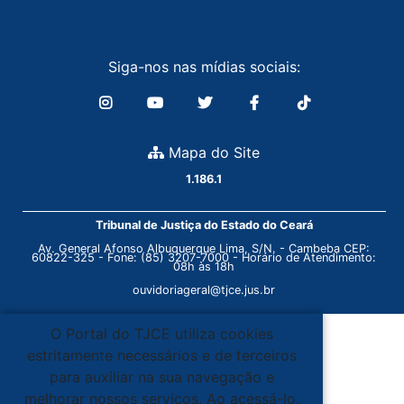
Siga-nos nas mídias sociais:
Mapa do Site
1.186.1
Tribunal de Justiça do Estado do Ceará
Av. General Afonso Albuquerque Lima, S/N. - Cambeba CEP:
60822-325 - Fone: (85) 3207-7000 - Horário de Atendimento:
08h às 18h
ouvidoriageral@tjce.jus.br
O Portal do TJCE utiliza cookies
estritamente necessários e de terceiros
para auxiliar na sua navegação e
melhorar nossos serviços. Ao acessá-lo,