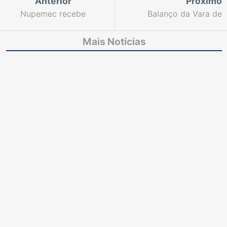
Anterior
Próximo
Nupemec recebe
Balanço da Vara de
inscrições para
Audiência de Custódia
Cadastro de
é apresentado no
Mais Notícias
Mediadores do Tribunal
Ceará Pacífico