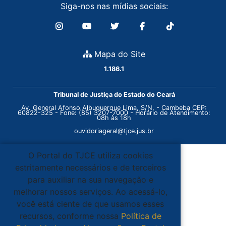
Siga-nos nas mídias sociais:
Mapa do Site
1.186.1
Tribunal de Justiça do Estado do Ceará
Av. General Afonso Albuquerque Lima, S/N. - Cambeba CEP:
60822-325 - Fone: (85) 3207-7000 - Horário de Atendimento:
08h às 18h
ouvidoriageral@tjce.jus.br
O Portal do TJCE utiliza cookies
estritamente necessários e de terceiros
para auxiliar na sua navegação e
melhorar nossos serviços. Ao acessá-lo,
você está ciente de que usamos esses
recursos, conforme nossa
Política de