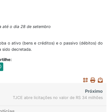
a até o dia 28 de setembro
oba o ativo (bens e créditos) e o passivo (débitos) do
ha sido decretada.
tilhe:
Próximo
TJCE abre licitações no valor de RS 34 milhões
para construções e reformas de fóruns em oito
comarcas do Interior
otícias