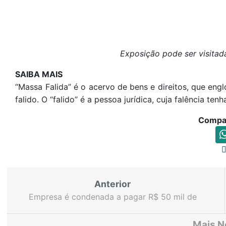
Exposição pode ser visitad
SAIBA MAIS
“Massa Falida” é o acervo de bens e direitos, que engl
falido. O “falido” é a pessoa jurídica, cuja falência ten
Compar
Anterior
Empresa é condenada a pagar R$ 50 mil de
indenização por causar intoxicação alimentar em
mais de 120 alunos de escola pública
Mais N