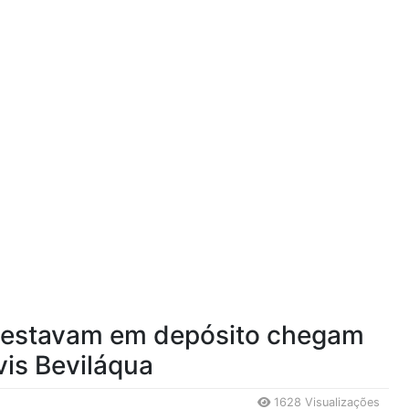
e estavam em depósito chegam
vis Beviláqua
1628 Visualizações