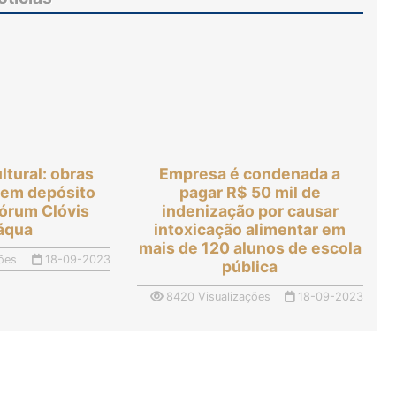
ltural: obras
Empresa é condenada a
 em depósito
pagar R$ 50 mil de
órum Clóvis
indenização por causar
láqua
intoxicação alimentar em
mais de 120 alunos de escola
ões
18-09-2023
pública
8420 Visualizações
18-09-2023