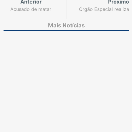
Anterior
Próximo
Acusado de matar
Órgão Especial realiza
irmão durante
191 sessões de
discussão vai a júri
julgamento em 5 anos
Mais Notícias
popular
de atuação