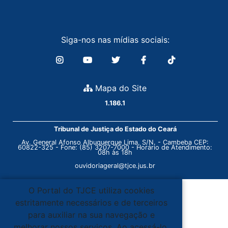
Siga-nos nas mídias sociais:
Mapa do Site
1.186.1
Tribunal de Justiça do Estado do Ceará
Av. General Afonso Albuquerque Lima, S/N. - Cambeba CEP:
60822-325 - Fone: (85) 3207-7000 - Horário de Atendimento:
08h às 18h
ouvidoriageral@tjce.jus.br
O Portal do TJCE utiliza cookies
estritamente necessários e de terceiros
para auxiliar na sua navegação e
melhorar nossos serviços. Ao acessá-lo,