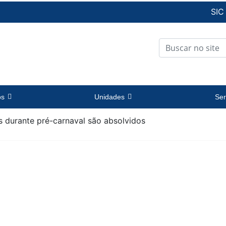
SIC
os
Unidades
Ser
s durante pré-carnaval são absolvidos