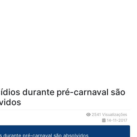
ídios durante pré-carnaval são
vidos
2541 Visualizações
14-11-2017
s durante pré-carnaval são absolvidos