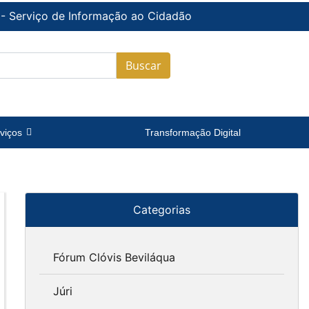
 - Serviço de Informação ao Cidadão
Buscar
viços
Transformação Digital
Categorias
Fórum Clóvis Beviláqua
Júri