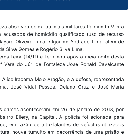
za absolveu os ex-policiais militares Raimundo Vieira
m acusados de homicídio qualificado (uso de recurso
 Mayara Oliveira Lima e Igor de Andrade Lima, além de
 da Silva Gomes e Rogério Silva Lima.
erça-feira (14/11) e terminou após a meia-noite desta
a 2ª Vara do Júri de Fortaleza José Ronald Cavalcante
 Alice Iracema Melo Aragão, e a defesa, representada
ima, José Vidal Pessoa, Delano Cruz e José Maria
s crimes aconteceram em 26 de janeiro de 2013, por
irro Ellery, na Capital. A polícia foi acionada para
o, em razão de alto-falantes de veículos utilizados
atura, houve tumulto em decorrência de uma prisão e