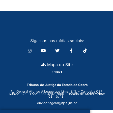
Siga-nos nas mídias sociais:
Mapa do Site
1.186.1
Tribunal de Justiça do Estado do Ceará
Av. General Afonso Albuquerque Lima, S/N. - Cambeba CEP:
60822-325 - Fone: (85) 3207-7000 - Horário de Atendimento:
08h às 18h
ouvidoriageral@tjce.jus.br