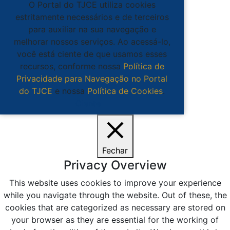
O Portal do TJCE utiliza cookies
estritamente necessários e de terceiros
para auxiliar na sua navegação e
melhorar nossos serviços. Ao acessá-lo,
você está ciente de que usamos esses
recursos, conforme nossa
Política de
Privacidade para Navegação no Portal
do TJCE
e nossa
Política de Cookies
.
Ciente
Fechar
Privacy Overview
This website uses cookies to improve your experience
while you navigate through the website. Out of these, the
cookies that are categorized as necessary are stored on
your browser as they are essential for the working of