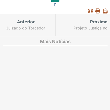
Anterior
Próximo
Juizado do Torcedor
Projeto Justiça no
atuará em dois jogos
Cárcere realiza ação no
neste fim de semana
IPPOO II a partir da
Mais Notícias
próxima terça-feira