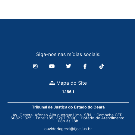
Siga-nos nas mídias sociais:
Mapa do Site
1.186.1
Tribunal de Justiça do Estado do Ceará
Av. General Afonso Albuquerque Lima, S/N. - Cambeba CEP:
60822-325 - Fone: (85) 3207-7000 - Horário de Atendimento:
08h às 18h
ouvidoriageral@tjce.jus.br