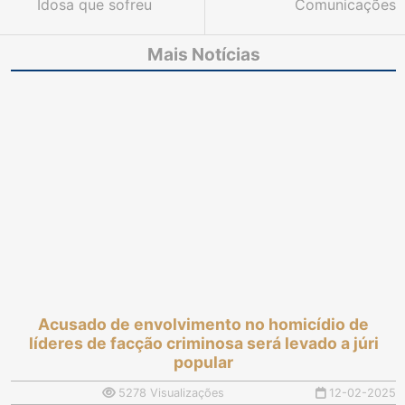
Idosa que sofreu
Comunicações
descontos ilegais em
processuais do SAJ e
benefício será
PJe deverão ser feitas
Mais Notícias
indenizada por
por meio do Diário de
associação de
Justiça Eletrônico
aposentados
Nacional
Acusado de envolvimento no homicídio de
líderes de facção criminosa será levado a júri
popular
5278 Visualizações
12-02-2025