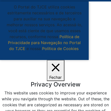
O Portal do TJCE utiliza cookies
estritamente necessários e de terceiros
para auxiliar na sua navegação e
melhorar nossos serviços. Ao acessá-lo,
você está ciente de que usamos esses
recursos, conforme nossa
Política de
Privacidade para Navegação no Portal
do TJCE
e nossa
Política de Cookies
.
Ciente
Fechar
Privacy Overview
This website uses cookies to improve your experience
while you navigate through the website. Out of these, the
cookies that are categorized as necessary are stored on
your browser as they are essential for the working of