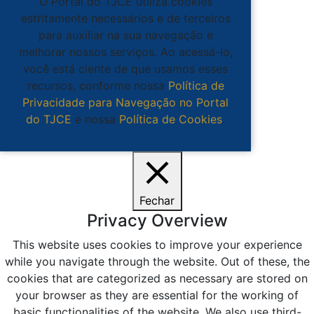
O Portal do TJCE utiliza cookies
estritamente necessários e de terceiros
para auxiliar na sua navegação e
melhorar nossos serviços. Ao acessá-lo,
você está ciente de que usamos esses
recursos, conforme nossa
Política de
Privacidade para Navegação no Portal
do TJCE
e nossa
Política de Cookies
.
Ciente
Fechar
Privacy Overview
This website uses cookies to improve your experience
while you navigate through the website. Out of these, the
cookies that are categorized as necessary are stored on
your browser as they are essential for the working of
basic functionalities of the website. We also use third-