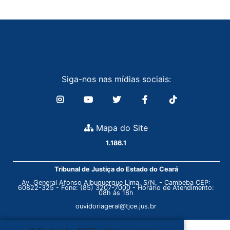
Siga-nos nas mídias sociais:
Mapa do Site
1.186.1
Tribunal de Justiça do Estado do Ceará
Av. General Afonso Albuquerque Lima, S/N. - Cambeba CEP:
60822-325 - Fone: (85) 3207-7000 - Horário de Atendimento:
08h às 18h
ouvidoriageral@tjce.jus.br