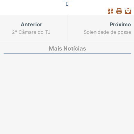
Anterior
Próximo
2ª Câmara do TJ
Solenidade de posse
condena BB a pagar 6
do Desembargador
mil de indenização
Haroldo Máximo
Mais Notícias
acontece nesta quinta