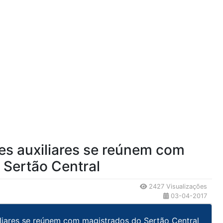
zes auxiliares se reúnem com
 Sertão Central
2427 Visualizações
03-04-2017
iliares se reúnem com magistrados do Sertão Central