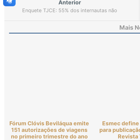
Anterior
Enquete TJCE: 55% dos internautas não
conhecem políticas de saúde pública oferecidas
no Brasil
Mais N
Fórum Clóvis Beviláqua emite
Esmec define
151 autorizações de viagens
para publicaçã
no primeiro trimestre do ano
Revista