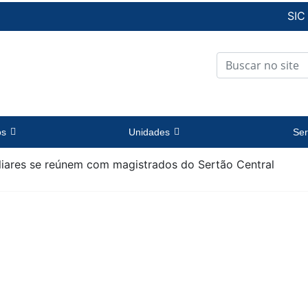
SIC
os
Unidades
Ser
iliares se reúnem com magistrados do Sertão Central