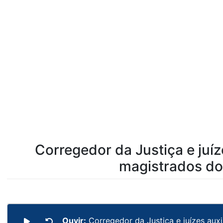
Corregedor da Justiça e juí
magistrados do
Ouvir:
Corregedor da Justiça e juízes aux