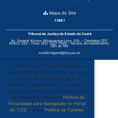
Mapa do Site
1.186.1
Tribunal de Justiça do Estado do Ceará
Av. General Afonso Albuquerque Lima, S/N. - Cambeba CEP:
60822-325 - Fone: (85) 3207-7000 - Horário de Atendimento:
08h às 18h
ouvidoriageral@tjce.jus.br
O Portal do TJCE utiliza cookies
estritamente necessários e de terceiros
para auxiliar na sua navegação e
melhorar nossos serviços. Ao acessá-lo,
você está ciente de que usamos esses
recursos, conforme nossa
Política de
Privacidade para Navegação no Portal
do TJCE
e nossa
Política de Cookies
.
Ciente