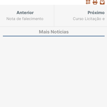
Anterior
Próximo
Nota de falecimento
Curso Licitação e
Contratos está com
inscrições abertas para
Mais Notícias
o Polo de
Aprendizagem do
Crato