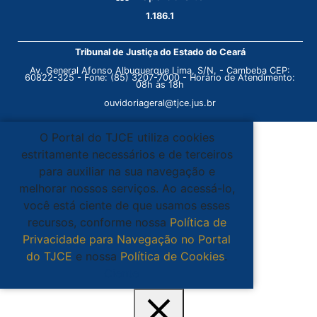
1.186.1
Tribunal de Justiça do Estado do Ceará
Av. General Afonso Albuquerque Lima, S/N. - Cambeba CEP:
60822-325 - Fone: (85) 3207-7000 - Horário de Atendimento:
08h às 18h
ouvidoriageral@tjce.jus.br
O Portal do TJCE utiliza cookies
estritamente necessários e de terceiros
para auxiliar na sua navegação e
melhorar nossos serviços. Ao acessá-lo,
você está ciente de que usamos esses
recursos, conforme nossa
Política de
Privacidade para Navegação no Portal
do TJCE
e nossa
Política de Cookies
.
Ciente