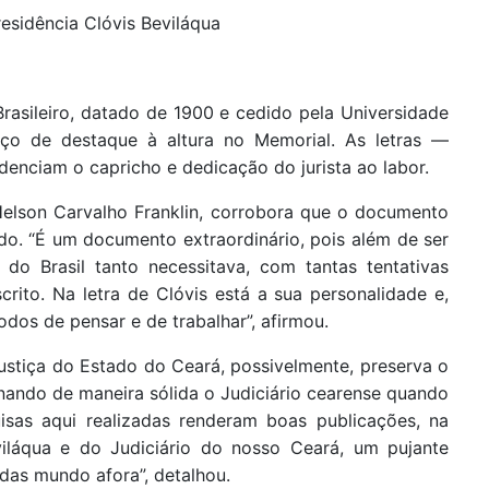
residência Clóvis Beviláqua
rasileiro, datado de 1900 e cedido pela Universidade
ço de destaque à altura no Memorial. As letras —
denciam o capricho e dedicação do jurista ao labor.
 Helson Carvalho Franklin, corrobora que o documento
ado. “É um documento extraordinário, pois além de ser
do Brasil tanto necessitava, com tantas tentativas
uscrito. Na letra de Clóvis está a sua personalidade e,
odos de pensar e de trabalhar”, afirmou.
Justiça do Estado do Ceará, possivelmente, preserva o
onando de maneira sólida o Judiciário cearense quando
uisas aqui realizadas renderam boas publicações, na
viláqua e do Judiciário do nosso Ceará, um pujante
idas mundo afora”, detalhou.