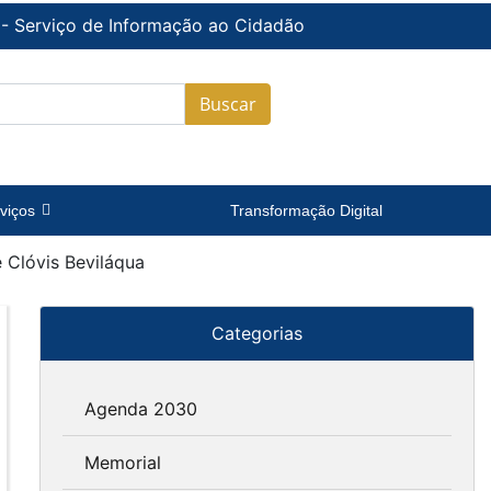
 - Serviço de Informação ao Cidadão
Buscar
viços
Transformação Digital
 Clóvis Beviláqua
Categorias
Agenda 2030
Memorial