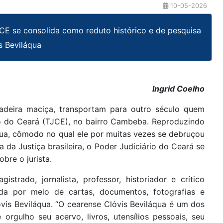
10-05-2026
E se consolida como reduto histórico e de pesquisa
s Beviláqua
Ingrid Coelho
adeira maciça, transportam para outro século quem
do do Ceará (TJCE), no bairro Cambeba. Reproduzindo
áqua, cômodo no qual ele por muitas vezes se debruçou
a da Justiça brasileira, o Poder Judiciário do Ceará se
bre o jurista.
strado, jornalista, professor, historiador e crítico
zada por meio de cartas, documentos, fotografias e
lóvis Beviláqua. “O cearense Clóvis Beviláqua é um dos
 orgulho seu acervo, livros, utensílios pessoais, seu