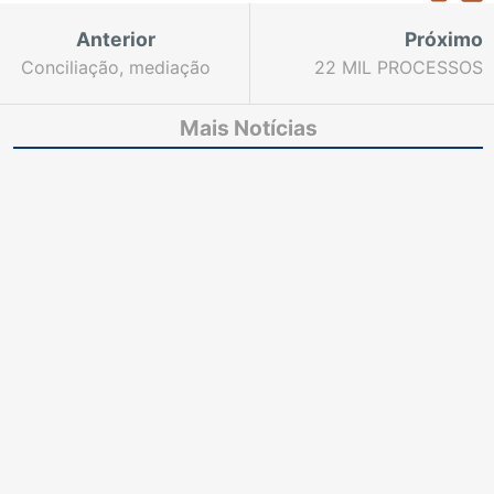
Anterior
Próximo
Conciliação, mediação
22 MIL PROCESSOS
e arbitragem:
ACUMULADOS NO
diferenças em debate
FÓRUM
Mais Notícias
no programa Fórum, da
DESEMBARGADOR
TV Justiça
JUVÊNCIO SANTANA
EM JN