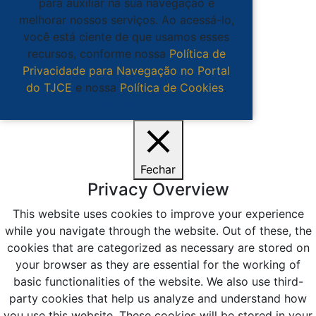
para auxiliar na sua navegação e
melhorar nossos serviços. Ao acessá-lo,
você está ciente de que usamos esses
recursos, conforme nossa
Política de
Privacidade para Navegação no Portal
do TJCE
e nossa
Política de Cookies
.
Ciente
Fechar
Privacy Overview
This website uses cookies to improve your experience
while you navigate through the website. Out of these, the
cookies that are categorized as necessary are stored on
your browser as they are essential for the working of
basic functionalities of the website. We also use third-
party cookies that help us analyze and understand how
you use this website. These cookies will be stored in your