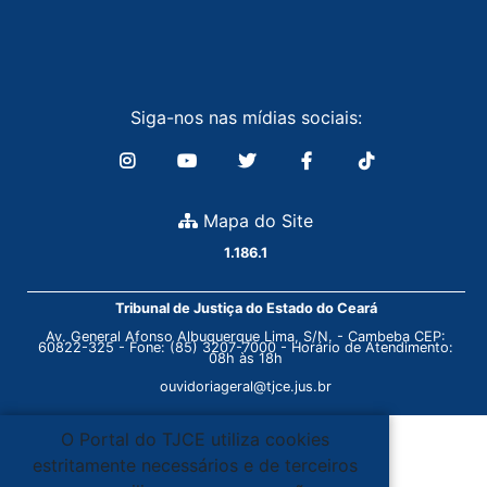
Siga-nos nas mídias sociais:
Mapa do Site
1.186.1
Tribunal de Justiça do Estado do Ceará
Av. General Afonso Albuquerque Lima, S/N. - Cambeba CEP:
60822-325 - Fone: (85) 3207-7000 - Horário de Atendimento:
08h às 18h
ouvidoriageral@tjce.jus.br
O Portal do TJCE utiliza cookies
estritamente necessários e de terceiros