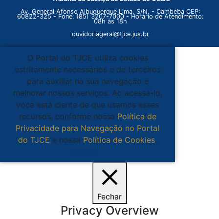
Av. General Afonso Albuquerque Lima, S/N. - Cambeba CEP:
60822-325 - Fone: (85) 3207-7000 - Horário de Atendimento:
08h às 18h
ouvidoriageral@tjce.jus.br
O Portal do TJCE utiliza cookies
estritamente necessários e de terceiros
para auxiliar na sua navegação e
melhorar nossos serviços. Ao acessá-lo,
você está ciente de que usamos esses
recursos, conforme nossa
Política de
Privacidade para Navegação no Portal
do TJCE
e nossa
Política de Cookies
.
Ciente
Fechar
Privacy Overview