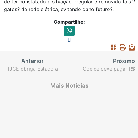
de ter constatado a situação irregular e removido tais ?
gatos? da rede elétrica, evitando dano futuro?.
Compartilhe:
Anterior
Próximo
TJCE obriga Estado a
Coelce deve pagar R$
fornecer bomba de
16 mil a vítimas de
infusão de insulina a
acidente por descarga
Mais Notícias
paciente
elétrica