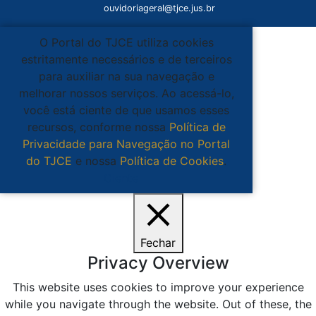
ouvidoriageral@tjce.jus.br
O Portal do TJCE utiliza cookies
estritamente necessários e de terceiros
para auxiliar na sua navegação e
melhorar nossos serviços. Ao acessá-lo,
você está ciente de que usamos esses
recursos, conforme nossa
Política de
Privacidade para Navegação no Portal
do TJCE
e nossa
Política de Cookies
.
Ciente
Fechar
Privacy Overview
This website uses cookies to improve your experience
while you navigate through the website. Out of these, the