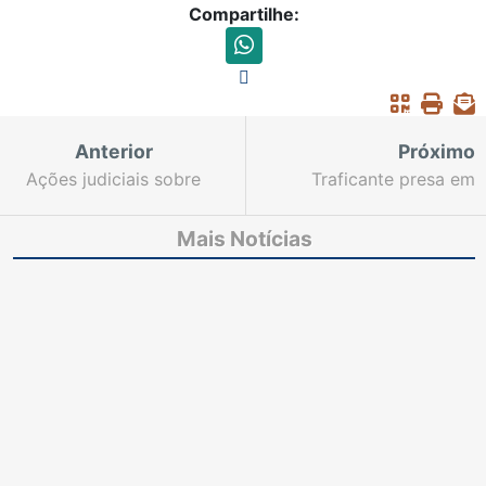
Compartilhe:
Anterior
Próximo
Ações judiciais sobre
Traficante presa em
relacionamentos
Fortaleza tem HC
amorosos têm
negado
Mais Notícias
respostas no STJ