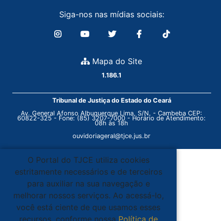
Siga-nos nas mídias sociais:
Mapa do Site
1.186.1
Tribunal de Justiça do Estado do Ceará
Av. General Afonso Albuquerque Lima, S/N. - Cambeba CEP:
60822-325 - Fone: (85) 3207-7000 - Horário de Atendimento:
08h às 18h
ouvidoriageral@tjce.jus.br
O Portal do TJCE utiliza cookies
estritamente necessários e de terceiros
para auxiliar na sua navegação e
melhorar nossos serviços. Ao acessá-lo,
você está ciente de que usamos esses
recursos, conforme nossa
Política de