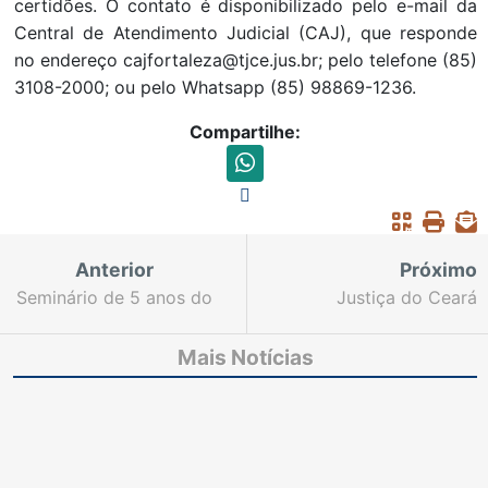
certidões. O contato é disponibilizado pelo e-mail da
Central de Atendimento Judicial (CAJ), que responde
no endereço cajfortaleza@tjce.jus.br; pelo telefone (85)
3108-2000; ou pelo Whatsapp (85) 98869-1236.
Compartilhe:
Anterior
Próximo
Seminário de 5 anos do
Justiça do Ceará
Pacto Nacional pela
inaugura mais três
Primeira Infância terá
Extensões do Centro
Mais Notícias
participação da Justiça
Judiciário de Solução
cearense
de Conflitos em
Fortaleza