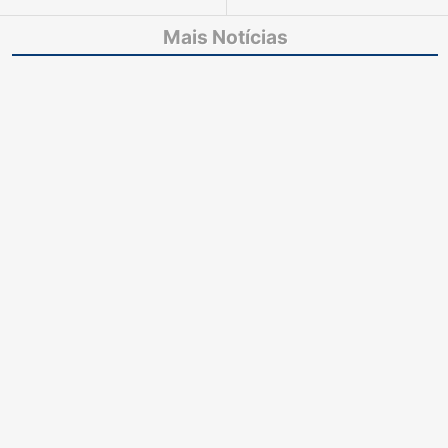
envolvidos convocados
reformas do Processo
para audiência de
Penal na Esmec
Mais Notícias
instrução