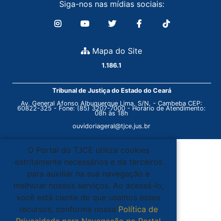
Siga-nos nas mídias sociais:
Mapa do Site
1.186.1
Tribunal de Justiça do Estado do Ceará
Av. General Afonso Albuquerque Lima, S/N. - Cambeba CEP:
60822-325 - Fone: (85) 3207-7000 - Horário de Atendimento:
08h às 18h
ouvidoriageral@tjce.jus.br
O Portal do TJCE utiliza cookies
estritamente necessários e de terceiros
para auxiliar na sua navegação e
melhorar nossos serviços. Ao acessá-lo,
você está ciente de que usamos esses
recursos, conforme nossa
Política de
Privacidade para Navegação no Portal