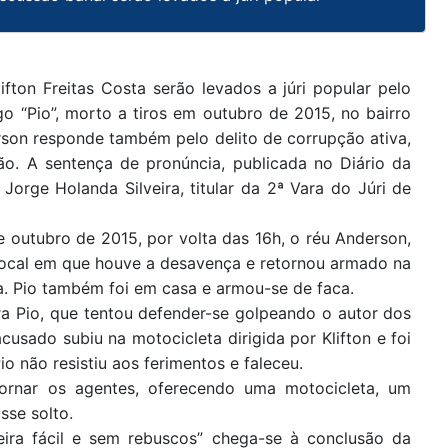
fton Freitas Costa serão levados a júri popular pelo
o “Pio”, morto a tiros em outubro de 2015, no bairro
rson responde também pelo delito de corrupção ativa,
são. A sentença de pronúncia, publicada no Diário da
 Jorge Holanda Silveira, titular da 2ª Vara do Júri de
e outubro de 2015, por volta das 16h, o réu Anderson,
 local em que houve a desavença e retornou armado na
. Pio também foi em casa e armou-se de faca.
ra Pio, que tentou defender-se golpeando o autor dos
usado subiu na motocicleta dirigida por Klifton e foi
 não resistiu aos ferimentos e faleceu.
bornar os agentes, oferecendo uma motocicleta, um
sse solto.
eira fácil e sem rebuscos” chega-se à conclusão da