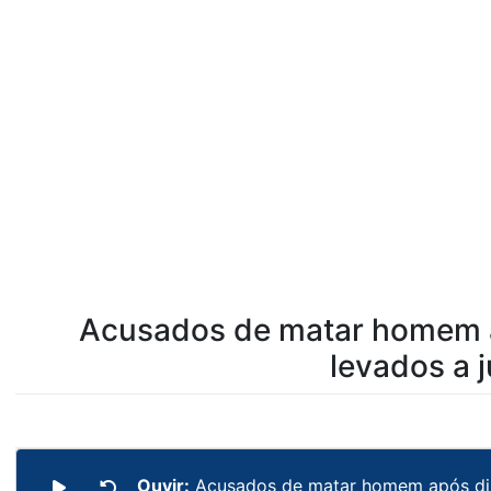
Acusados de matar homem a
levados a j
Ouvir:
Acusados de matar homem após disc