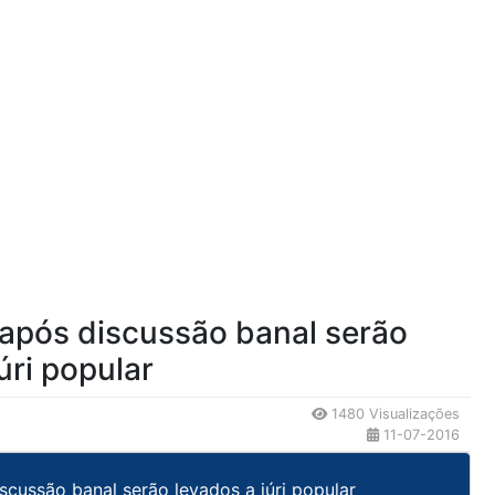
pós discussão banal serão
úri popular
1480 Visualizações
11-07-2016
ussão banal serão levados a júri popular