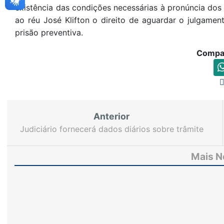
existência das condições necessárias à pronúncia do
ao réu José Klifton o direito de aguardar o julgam
prisão preventiva.
Compar
Anterior
Judiciário fornecerá dados diários sobre trâmite
de processos para Projeto Tempo de Justiça
Mais N