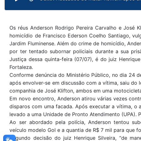
Os réus Anderson Rodrigo Pereira Carvalho e José Kli
homicídio de Francisco Ederson Coelho Santiago, vulg
Jardim Fluminense. Além do crime de homicídio, Ande
por ter tentado subornar policiais durante a sua pri
Justiça dessa quinta-feira (07/07), é do juiz Henrique
Fortaleza.
Conforme denúncia do Ministério Público, no dia 24 d
após envolver-se em discussão com a vítima, saiu do
companhia de José Klifton, ambos em uma motocicleta
Em novo encontro, Anderson atirou várias vezes cont
disparos com uma facada. Após executar a vítima, o ac
levado a uma Unidade de Pronto Atendimento (UPA). Pio
Ao ser abordado pela polícia, Anderson tentou su
veículo modelo Gol e a quantia de R$ 7 mil para que fo
Segundo decisão do juiz Henrique Silveira, “de man