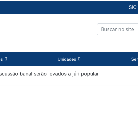
SIC
os
Unidades
Ser
ussão banal serão levados a júri popular