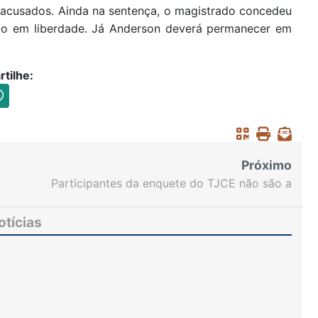
s acusados. Ainda na sentença, o magistrado concedeu
ento em liberdade. Já Anderson deverá permanecer em
tilhe:
Próximo
Participantes da enquete do TJCE não são a
favor da devolução dos benefícios na
desaposentação
otícias