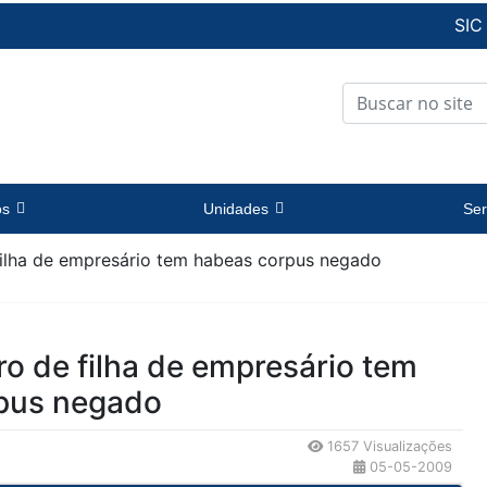
SIC
os
Unidades
Ser
filha de empresário tem habeas corpus negado
o de filha de empresário tem
pus negado
1657 Visualizações
05-05-2009