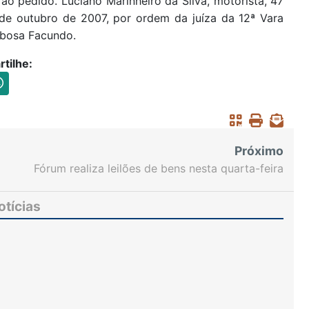
ao pedido. Luciano Marinheiro da Silva, motorista, 47
 de outubro de 2007, por ordem da juíza da 12ª Vara
Tabosa Facundo.
tilhe:
Próximo
Fórum realiza leilões de bens nesta quarta-feira
otícias