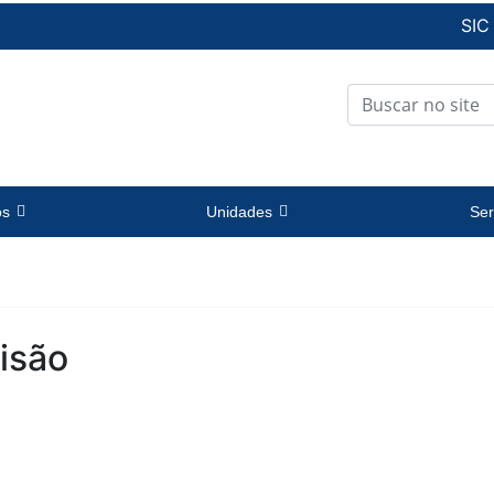
SIC
os
Unidades
Ser
isão