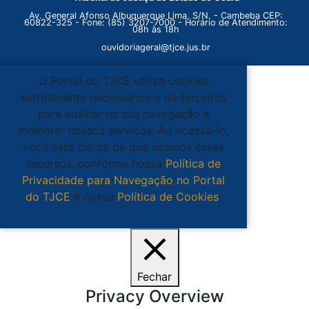
Av. General Afonso Albuquerque Lima, S/N. - Cambeba CEP:
60822-325 - Fone: (85) 3207-7000 - Horário de Atendimento:
08h às 18h
ouvidoriageral@tjce.jus.br
O Portal do TJCE utiliza cookies
estritamente necessários e de terceiros
para auxiliar na sua navegação e
melhorar nossos serviços. Ao acessá-lo,
você está ciente de que usamos esses
recursos, conforme nossa
Política de
Privacidade para Navegação no Portal
do TJCE
e nossa
Política de Cookies
.
Ciente
Fechar
Privacy Overview