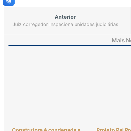
Anterior
Juiz corregedor inspeciona unidades judiciárias
da Comarca de Tauá
Mais N
Construtora é condenada a
Projeto Pai P