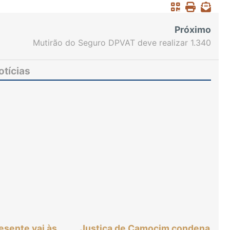
Próximo
Mutirão do Seguro DPVAT deve realizar 1.340
audiências no Fórum até sexta
otícias
resente vai às
Justiça de Camocim condena