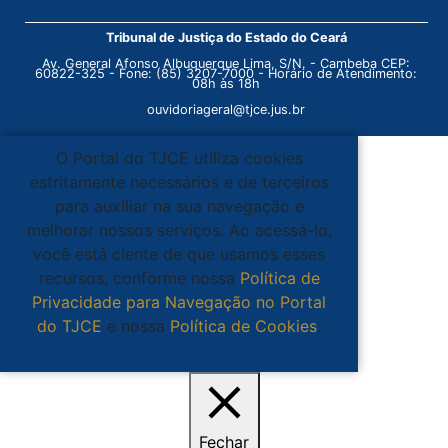
Tribunal de Justiça do Estado do Ceará
Av. General Afonso Albuquerque Lima, S/N. - Cambeba CEP:
60822-325 - Fone: (85) 3207-7000 - Horário de Atendimento:
08h às 18h
ouvidoriageral@tjce.jus.br
O Portal do TJCE utiliza cookies
estritamente necessários e de terceiros
para auxiliar na sua navegação e
melhorar nossos serviços. Ao acessá-lo,
você está ciente de que usamos esses
recursos, conforme nossa
Política de
Privacidade para Navegação no Portal
do TJCE
e nossa
Política de Cookies
.
Ciente
Fechar