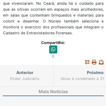
que vivenciaram. No Ceará, ainda há o cuidado para
que as oitivas ocorram em espaços mais acolhedores,
em salas que contenham brinquedos e materiais para
colorir e desenhar. O Núcleo também seleciona e
monitora o exercício dos profissionais que integram o
Cadastro de Entrevistadores Forenses.
Compartilhe:
Anterior
Próximo
Poder Judiciário
Idoso é condenado a 31
estadual convoca mais
anos de prisão pelo
candidatos aprovados
estupro da própria neta
Mais Notícias
em concurso público
para ampliar a força de