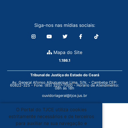
Siga-nos nas mídias sociais:
Mapa do Site
1.186.1
Tribunal de Justiça do Estado do Ceará
Av. General Afonso Albuquerque Lima, S/N. - Cambeba CEP:
60822-325 - Fone: (85) 3207-7000 - Horário de Atendimento:
08h às 18h
ouvidoriageral@tjce.jus.br
O Portal do TJCE utiliza cookies
estritamente necessários e de terceiros
para auxiliar na sua navegação e