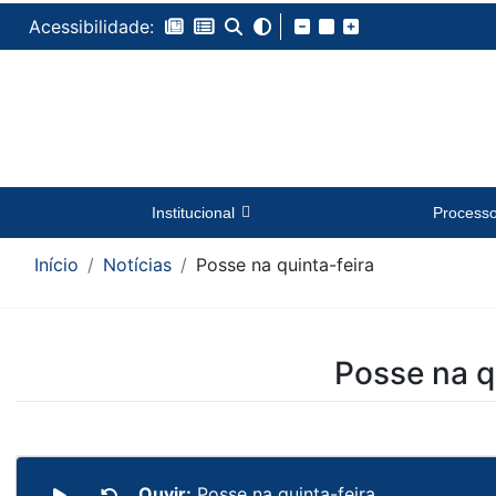
Acessibilidade:
Institucional
Process
Início
Notícias
Posse na quinta-feira
Conteúdo da Notícia
Posse na q
Ouvir:
Posse na quinta-feira