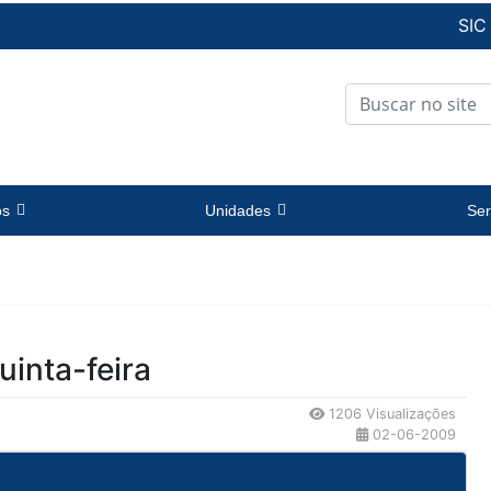
SIC
os
Unidades
Ser
uinta-feira
1206 Visualizações
02-06-2009