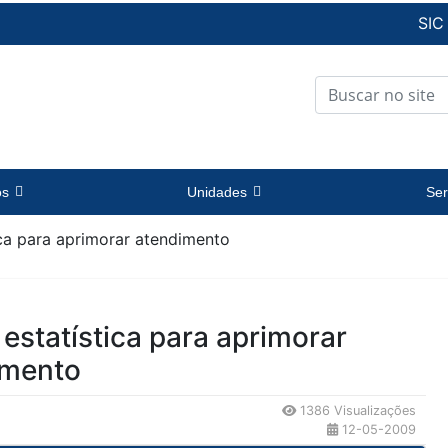
SIC
os
Unidades
Ser
ica para aprimorar atendimento
 estatística para aprimorar
imento
1386 Visualizações
12-05-2009