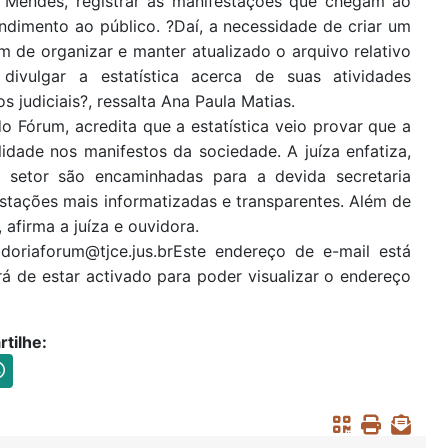
s Mendes, registrar as manifestações que chegam ao
ndimento ao público. ?Daí, a necessidade de criar um
 de organizar e manter atualizado o arquivo relativo
ivulgar a estatística acerca de suas atividades
 judiciais?, ressalta Ana Paula Matias.
do Fórum, acredita que a estatística veio provar que a
idade nos manifestos da sociedade. A juíza enfatiza,
 setor são encaminhadas para a devida secretaria
stações mais informatizadas e transparentes. Além de
afirma a juíza e ouvidora.
idoriaforum@tjce.jus.brEste endereço de e-mail está
rá de estar activado para poder visualizar o endereço
tilhe: