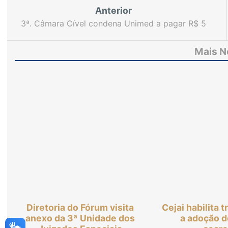
Anterior
3ª. Câmara Cível condena Unimed a pagar R$ 5
mil por danos morais
Mais N
Diretoria do Fórum visita
Cejai habilita 
anexo da 3ª Unidade dos
a adoção d