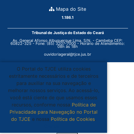
Mapa do Site
1.186.1
Tribunal de Justiça do Estado do Ceará
Av. General Afonso Albuquerque Lima, S/N. - Cambeba CEP:
60822-325 - Fone: (85) 3207-7000 - Horário de Atendimento:
08h às 18h
ouvidoriageral@tjce.jus.br
O Portal do TJCE utiliza cookies
estritamente necessários e de terceiros
para auxiliar na sua navegação e
melhorar nossos serviços. Ao acessá-lo,
você está ciente de que usamos esses
recursos, conforme nossa
Política de
Privacidade para Navegação no Portal
do TJCE
e nossa
Política de Cookies
.
Ciente