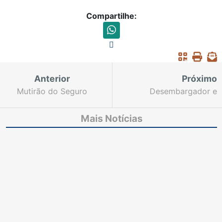
Compartilhe:
Anterior
Próximo
Mutirão do Seguro
Desembargador e
DPVAT deve realizar
juízes coordenadores
1.340 audiências no
se reúnem para tratar
Mais Notícias
Fórum até sexta
da Meta 6/2016 do
Judiciário