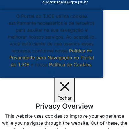
ouvidoriageral@tjce.jus.br
O Portal do TJCE utiliza cookies
estritamente necessários e de terceiros
para auxiliar na sua navegação e
melhorar nossos serviços. Ao acessá-lo,
você está ciente de que usamos esses
recursos, conforme nossa
Política de
Privacidade para Navegação no Portal
do TJCE
e nossa
Política de Cookies
.
Ciente
Fechar
Privacy Overview
This website uses cookies to improve your experience
while you navigate through the website. Out of these, the