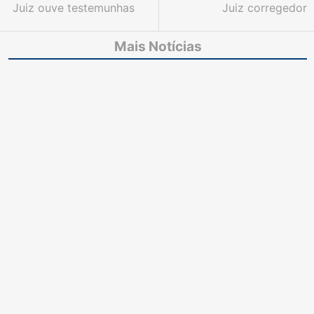
Juiz ouve testemunhas
Juiz corregedor
de acusação de
inspeciona unidades
processos contra
judiciárias da Comarca
Mais Notícias
“Nem”
de Tauá