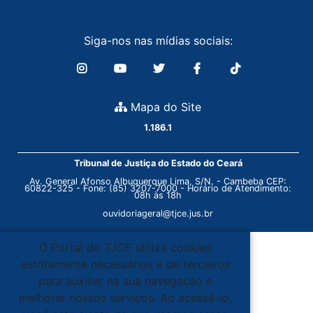
Siga-nos nas mídias sociais:
Mapa do Site
1.186.1
Tribunal de Justiça do Estado do Ceará
Av. General Afonso Albuquerque Lima, S/N. - Cambeba CEP:
60822-325 - Fone: (85) 3207-7000 - Horário de Atendimento:
08h às 18h
ouvidoriageral@tjce.jus.br
O Portal do TJCE utiliza cookies
estritamente necessários e de terceiros
para auxiliar na sua navegação e
melhorar nossos serviços. Ao acessá-lo,