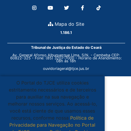
Mapa do Site
1.186.1
Tribunal de Justiça do Estado do Ceará
Av. General Afonso Albuquerque Lima, S/N. - Cambeba CEP:
60822-325 - Fone: (85) 3207-7000 - Horário de Atendimento:
08h às 18h
ouvidoriageral@tjce.jus.br
O Portal do TJCE utiliza cookies
estritamente necessários e de terceiros
para auxiliar na sua navegação e
melhorar nossos serviços. Ao acessá-lo,
você está ciente de que usamos esses
recursos, conforme nossa
Política de
Privacidade para Navegação no Portal