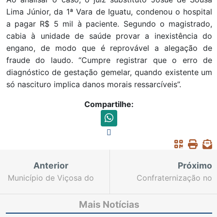
Lima Júnior, da 1ª Vara de Iguatu, condenou o hospital
a pagar R$ 5 mil à paciente. Segundo o magistrado,
cabia à unidade de saúde provar a inexistência do
engano, de modo que é reprovável a alegação de
fraude do laudo. “Cumpre registrar que o erro de
diagnóstico de gestação gemelar, quando existente um
só nascituro implica danos morais ressarcíveis”.
Compartilhe:
Anterior
Próximo
Município de Viçosa do
Confraternização no
Ceará deve pagar R$ 5
Fórum reúne famílias de
mil para servidora
apenados em liberdade
Mais Notícias
vítima de assédio moral
condicional