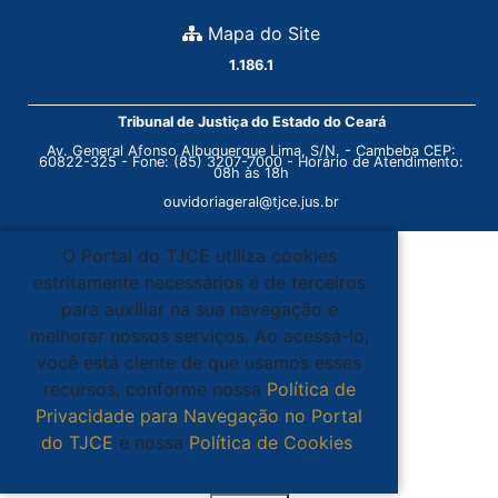
Mapa do Site
1.186.1
Tribunal de Justiça do Estado do Ceará
Av. General Afonso Albuquerque Lima, S/N. - Cambeba CEP:
60822-325 - Fone: (85) 3207-7000 - Horário de Atendimento:
08h às 18h
ouvidoriageral@tjce.jus.br
O Portal do TJCE utiliza cookies
estritamente necessários e de terceiros
para auxiliar na sua navegação e
melhorar nossos serviços. Ao acessá-lo,
você está ciente de que usamos esses
recursos, conforme nossa
Política de
Privacidade para Navegação no Portal
do TJCE
e nossa
Política de Cookies
.
Ciente