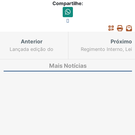
Compartilhe:
Anterior
Próximo
Lançada edição do
Regimento Interno, Lei
“Jornal do Judiciário”
de Organização
sobre a nova Gestão
Judiciária e outras
Mais Notícias
do Tribunal de Justiça
obras estão disponíveis
no Portal do TJCE