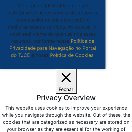
O Portal do TJCE utiliza cookies
estritamente necessários e de terceiros
para auxiliar na sua navegação e
melhorar nossos serviços. Ao acessá-lo,
você está ciente de que usamos esses
recursos, conforme nossa
Política de
Privacidade para Navegação no Portal
do TJCE
e nossa
Política de Cookies
.
Ciente
Fechar
Privacy Overview
This website uses cookies to improve your experience
while you navigate through the website. Out of these, the
cookies that are categorized as necessary are stored on
your browser as they are essential for the working of