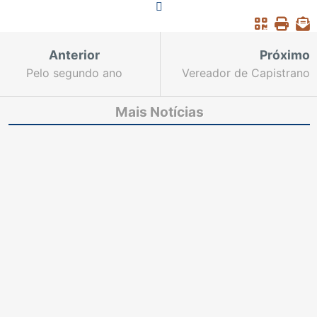
Anterior
Próximo
Pelo segundo ano
Vereador de Capistrano
consecutivo TJCE é o
acusado de desvio de
primeiro colocado em
dinheiro público deve
Mais Notícias
conciliações entre
permanecer preso
tribunais estaduais