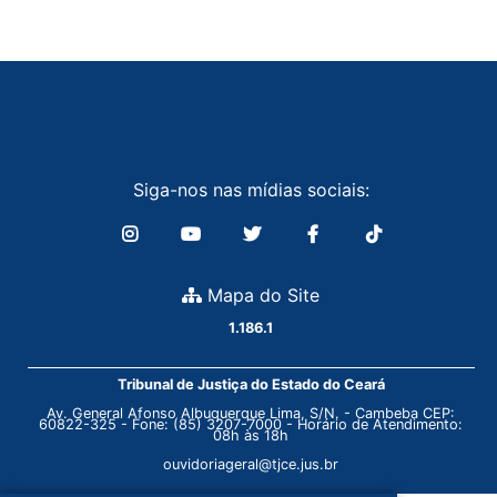
Siga-nos nas mídias sociais:
Mapa do Site
1.186.1
Tribunal de Justiça do Estado do Ceará
Av. General Afonso Albuquerque Lima, S/N. - Cambeba CEP:
60822-325 - Fone: (85) 3207-7000 - Horário de Atendimento:
08h às 18h
ouvidoriageral@tjce.jus.br